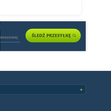
ŚLEDŹ PRZESYŁKĘ
+
Paczki zagraniczne
Przesyłki niestandardowe