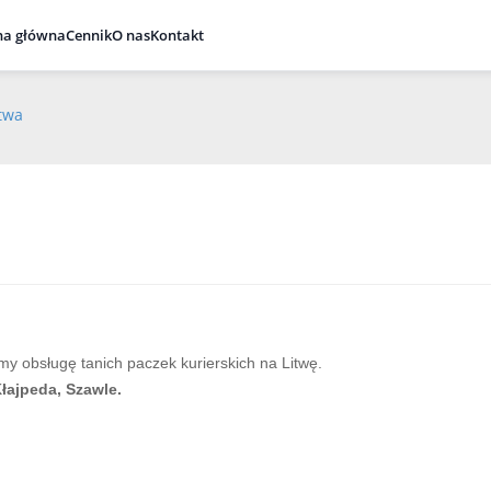
na główna
Cennik
O nas
Kontakt
itwa
 obsługę tanich paczek kurierskich na Litwę.
łajpeda, Szawle.