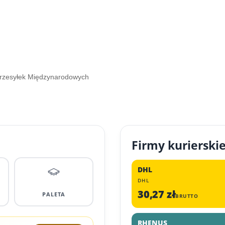
Przesyłek Międzynarodowych
Firmy kurierski
DHL
DHL
30,27 zł
PALETA
BRUTTO
RHENUS