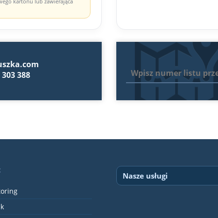
owego kartonu lub zawierająca
uszka.com
 303 388
c
Nasze usługi
oring
Przesyłki paletowe w Polsce
k
Przesyłki paletowe do Europy