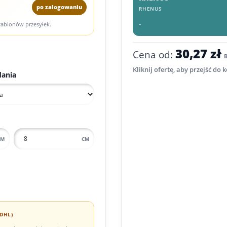
po zalogowaniu
RHENUS
-
szablonów przesyłek.
30,27 zł
Cena od:
Kliknij ofertę, aby przejść do 
dania
CM
CM
DHL)