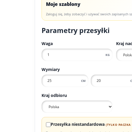
Moje szablony
Zaloguj się, żeby zobaczyć i używać swoich zapisanych 
Parametry przesyłki
Waga
Kraj na
KG
Wymiary
CM
Kraj odbioru
Przesyłka niestandardowa
(TYLKO PACZKA 