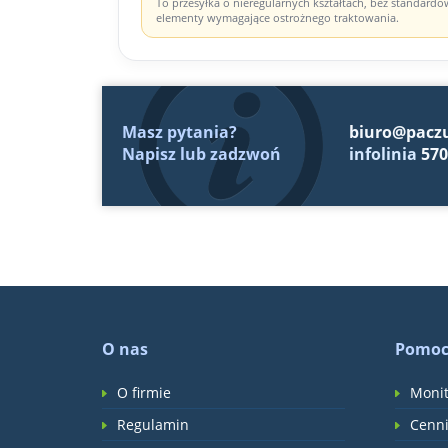
To przesyłka o nieregularnych kształtach, bez standard
elementy wymagające ostrożnego traktowania.
Masz pytania?
biuro@pacz
Napisz lub zadzwoń
infolinia
570
O nas
Pomo
O firmie
Monit
Regulamin
Cenni