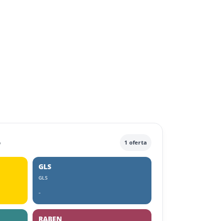
e
1 oferta
GLS
GLS
-
RABEN