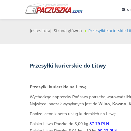
Stro
Jesteś tutaj:
Strona główna
Przesyłki kurierskie L
Przesyłki kurierskie do Litwy
Przesyłki kurierskie na Litwę
Wychodząc naprzeciw Państwa potrzebą wprowadziliśmy
Najwięcej paczek wysyłanych jest do
Wilno, Kowno, K
Poniżej cennik netto usług kurierskich na Litwę
Polska Litwa Paczka do 5,00 kg
87.79 PLN
Polska Litwa Paczka 5,01 kg - 10 kg
90.23 PLN