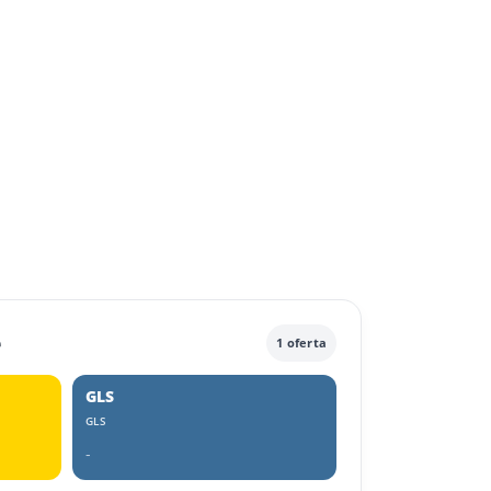
e
1 oferta
GLS
GLS
-