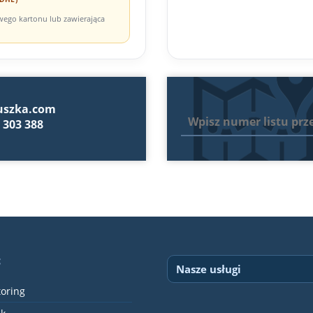
owego kartonu lub zawierająca
uszka.com
 303 388
c
Nasze usługi
oring
Przesyłki paletowe w Polsce