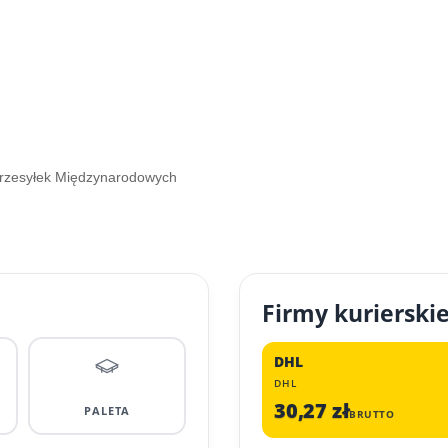
Przesyłek Międzynarodowych
Firmy kurierski
DHL
DHL
30,27 zł
PALETA
BRUTTO