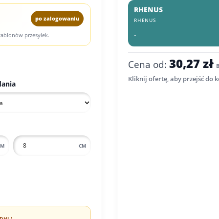
RHENUS
po zalogowaniu
RHENUS
-
szablonów przesyłek.
30,27 zł
Cena od:
Kliknij ofertę, aby przejść do 
dania
CM
CM
DHL)