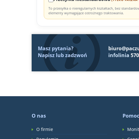
To przesyłka o nieregularnych kształtach, bez standard
elementy wymagające ostrożnego traktowania.
Masz pytania?
biuro@pacz
Napisz lub zadzwoń
infolinia
570
O nas
Pomo
O firmie
Monit