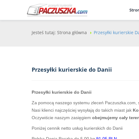
Stro
Jesteś tutaj:
Strona główna
Przesyłki kurierskie D
Przesyłki kurierskie do Danii
Przesyłki kurierskie do Danii
Za pomocą naszego systemu zleceń Paczuszka.com, sz
Nasi klienci najczęściej wysyłają do takich miast jak
Kop
Oczywiście naszym zasięgiem
obejmujemy cały teren
Poniżej cennik netto usług kurierskich do Danii
Polska Dania Paczka do 5,00 kg
91.05 PLN