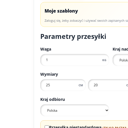
Moje szablony
Zaloguj się, żeby zobaczyć i używać swoich zapisanych 
Parametry przesyłki
Waga
Kraj na
KG
Wymiary
CM
Kraj odbioru
Przesyłka niestandardowa
(TYLKO PACZKA 