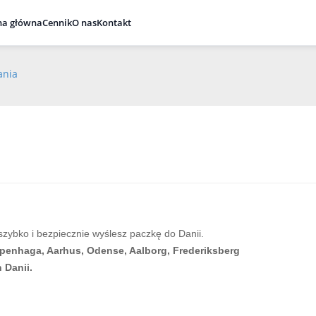
na główna
Cennik
O nas
Kontakt
ania
ybko i bezpiecznie wyślesz paczkę do Danii.
enhaga, Aarhus, Odense, Aalborg, Frederiksberg
 Danii.