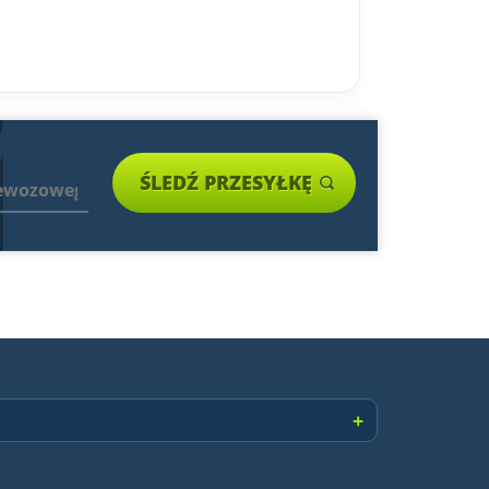
ŚLEDŹ PRZESYŁKĘ
+
Paczki zagraniczne